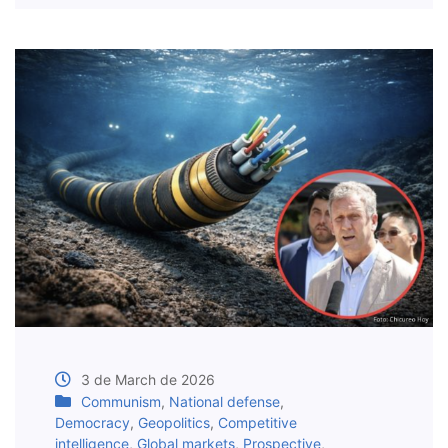
3 de March de 2026
Communism
,
National defense
,
Democracy
,
Geopolitics
,
Competitive
intelligence
,
Global markets
,
Prospective
,