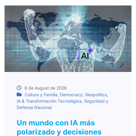
6 de August de 2026
Cultura y Familia
,
Democracy
,
Geopolitics
,
IA & Transformación Tecnológica
,
Seguridad y
Defensa Nacional
Un mundo con IA más
polarizado y decisiones