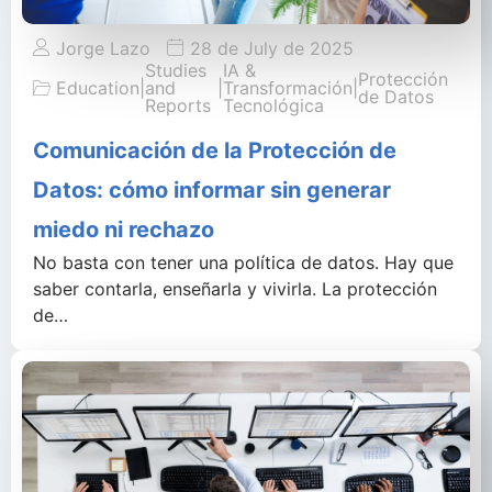
Jorge Lazo
28 de July de 2025
Studies
IA &
Protección
Education
|
and
|
Transformación
|
de Datos
Reports
Tecnológica
Comunicación de la Protección de
Datos: cómo informar sin generar
miedo ni rechazo
No basta con tener una política de datos. Hay que
saber contarla, enseñarla y vivirla. La protección
de…