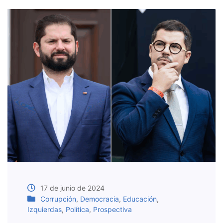
17 de junio de 2024
Corrupción
,
Democracia
,
Educación
,
Izquierdas
,
Política
,
Prospectiva