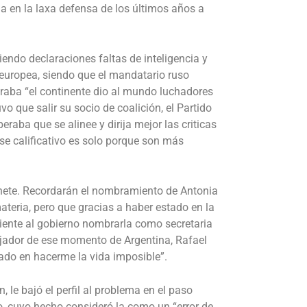
da en la laxa defensa de los últimos años a
endo declaraciones faltas de inteligencia y
a europea, siendo que el mandatario ruso
raba “el continente dio al mundo luchadores
uvo que salir su socio de coalición, el Partido
raba que se alinee y dirija mejor las criticas
e calificativo es solo porque son más
inete. Recordarán el nombramiento de Antonia
materia, pero que gracias a haber estado en la
ciente al gobierno nombrarla como secretaria
bajador de ese momento de Argentina, Rafael
nado en hacerme la vida imposible”
.
le bajó el perfil al problema en el paso
io, cuyo hecho consideró la como un “error de