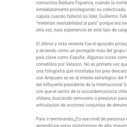
comunista Bárbara Figueroa, cuando la nombr
inmediatamente privilegiando su colectivada e
cúpula cuando falleció su líder, Guillermo Tel
“meterían inestabilidad al país”
porque era ne
otra vez, nula experiencia en este tipo de carg
El último y más reciente fue el episodio prota
y diciendo como un protegido más del grupo 
país clave como España. Algunas voces como e
cometidos por Velasco. No es primera vez que 
una fotografía que mostraba los pies descalzo
con Ampuero es en el interés estratégico del
del influyente presidente de la Internacional
con que el sector de la socialdemocracia chi
chilena, buscando removerlo o presionar para 
articulación de acciones conjuntas de denunc
Para ir terminando,¿Es ese nivel de personas
aprendizaje estas plataformas de alta import