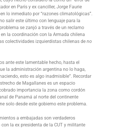
dor en París y ex canciller, Jorge Faurie
 en lo inmediato por “razones climatológicas”.
no salir este último con lenguaje para la
 problema se zanjó a través de un reclamo
o en la coordinación con la Armada chilena
as colectividades izquierdistas chilenas de
no
cos ante este lamentable hecho, hasta el
que la administración argentina no lo haga,
haciendo, esto es algo inadmisible”. Recordar
 Estrecho de Magallanes es un espacio
ecobrado importancia la zona como cordón
Canal de Panamá al norte del continente
ene solo desde este gobierno este problema.
ramientos a embajadas son verdaderos
con la ex presidenta de la CUT y militante