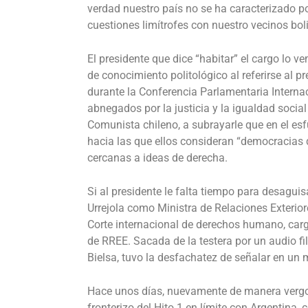
verdad nuestro país no se ha caracterizado por
cuestiones limítrofes con nuestro vecinos bol
El presidente que dice “habitar” el cargo lo 
de conocimiento politológico al referirse al 
durante la Conferencia Parlamentaria Interna
abnegados por la justicia y la igualdad socia
Comunista chileno, a subrayarle que en el esfu
hacia las que ellos consideran “democracias
cercanas a ideas de derecha.
Si al presidente le falta tiempo para desagu
Urrejola como Ministra de Relaciones Exteriore
Corte internacional de derechos humano, cargo
de RREE. Sacada de la testera por un audio f
Bielsa, tuvo la desfachatez de señalar en un
Hace unos días, nuevamente de manera vergonz
fronterizo del Hito 1 en límite con Argentina,