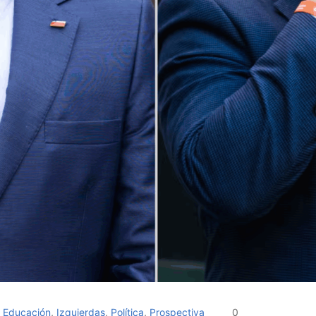
,
Educación
,
Izquierdas
,
Política
,
Prospectiva
0