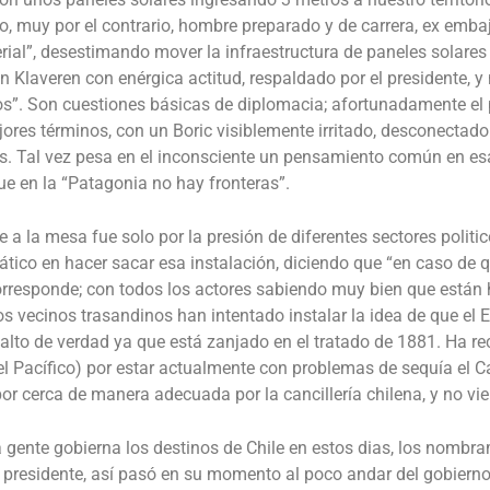
, muy por el contrario, hombre preparado y de carrera, ex embaja
terial”, desestimando mover la infraestructura de paneles solares
on Klaveren con enérgica actitud, respaldado por el presidente, y 
ros”. Son cuestiones básicas de diplomacia; afortunadamente el
jores términos, con un Boric visiblemente irritado, desconectad
ás. Tal vez pesa en el inconsciente un pensamiento común en es
ue en la “Patagonia no hay fronteras”
.
a la mesa fue solo por la presión de diferentes sectores politi
ático en hacer sacar esa instalación, diciendo que “en caso de 
corresponde; con todos los actores sabiendo muy bien que están 
os vecinos trasandinos han intentado instalar la idea de que el
lto de verdad ya que está zanjado en el tratado de 1881
. Ha r
el Pacífico) por estar actualmente con problemas de sequía el 
or cerca de manera adecuada por la cancillería chilena, y no vi
 gente gobierna los destinos de Chile en estos dias, los nomb
 presidente, así pasó en su momento al poco andar del gobierno 