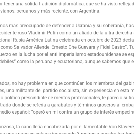
 tener una sólida tradición diplomática, que se ha visto refleja
ivianos, peruanos y más reciente, con Argentina.
vemos más preocupado de defender a Ucrania y su soberanía, haci
presidente ruso Vladimir Putin como un aliado de la ultra derech
cional Rusia-América Latina celebrada en octubre de 2023 decla
l como Salvador Allende, Ernesto Che Guevara y Fidel Castro”
. T
erzo en la lucha por el anti imperialismo estadounidense se espe
 debiles” como la peruana y ecuatoriana, aunque sabemos que es
isados, no hay problema en que continúen los miembros del gab
s, una militante del partido socialista, sin experiencia en esta 
 político prescindible de méritos profesionales, le pareció sufi
iltrado donde se refería a garabatos y términos groseros al em
 medio español: “operó en mi contra un grupo de interés empeci
osa, la cancillería encabezada por el lamentable Von Klaveren, 
 con unos paneles solares ingresando 3 metros a nuestro territor