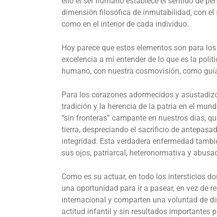
ello el ser humano establece el sentido de per
dimensión filosófica de inmutabilidad, con el 
como en el interior de cada individuo.
Hoy parece que estos elementos son para los f
excelencia a mi entender de lo que es la polit
humano, con nuestra cosmovisión, como guí
Para los corazones adormecidos y asustadizos
tradición y la herencia de la patria en el mu
“sin fronteras” campante en nuestros dias, qu
tierra, despreciando el sacrificio de antepas
integridad.
Esta verdadera enfermedad también
sus ojos, patriarcal, heteronormativa y abusado
Como es su actuar, en todo los intersticios d
una oportunidad para ir a pasear, en vez de r
internacional y comparten una voluntad de din
actitud infantil y sin resultados importantes 