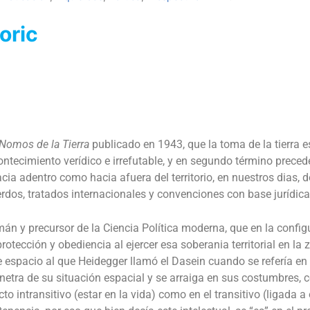
oric
Nomos de la Tierra
publicado en 1943, que la toma de la tierra es
cimiento verídico e irrefutable, y en segundo término precede 
cia adentro como hacia afuera del territorio, en nuestros dias, d
erdos, tratados internacionales y convenciones con base jurídic
n y precursor de la Ciencia Política moderna, que en la configur
otección y obediencia al ejercer esa soberania territorial en la
 espacio al que Heidegger llamó el Dasein cuando se refería en
netra de su situación espacial y se arraiga en sus costumbres, 
o intransitivo (estar en la vida) como en el transitivo (ligada 