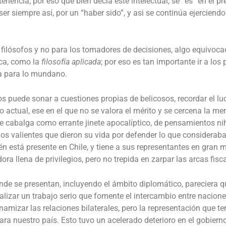
tenencia, por eso que bien decía este intelectual, se “es” en el 
ser siempre así, por un “haber sido”, y asi se continúa ejerciend
ilósofos y no para los tomadores de decisiones, algo equivocado 
ica, como la
filosofía aplicada
; por eso es tan importante ir a los
a para lo mundano.
 puede sonar a cuestiones propias de belicosos, recordar el lu
ndo actual, ese en el que no se valora el mérito y se cercena la
e cabalga como errante jinete apocalíptico, de pensamientos nih
ados valientes que dieron su vida por defender lo que considera
 está presente en Chile, y tiene a sus representantes en gran
ra llena de privilegios, pero no trepida en zarpar las arcas fisca
onde se presentan, incluyendo el ámbito diplomático, pareciera q
ealizar un trabajo serio que fomente el intercambio entre nacio
amizar las relaciones bilaterales, pero la representación que 
para nuestro país.
Esto tuvo un acelerado deterioro en el gobiern