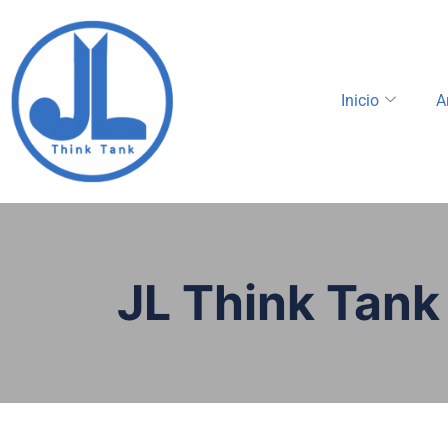
Inicio
A
JL Think Tank