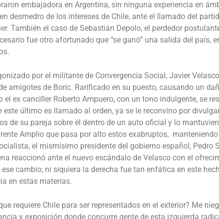
aron embajadora en Argentina, sin ninguna experiencia en ámbi
n desmedro de los intereses de Chile, ante el llamado del partido
lier. También el caso de Sebastián Depolo, el perdedor postulant
cesario
fue otro afortunado que “se ganó” una salida del país, e
os.
gonizado por el militante de Convergencia Social, Javier Velasco
de amigotes de Boric. Rarificado en su puesto, causando un da
l ex canciller Roberto Ampuero, con un tono indulgente, se rest
este último es llamado al orden, ya se le reconvino por divulga
s de su pareja sobre él dentro de un auto oficial y lo mantuvie
 Frente Amplio que pasa por alto estos exabruptos, manteniendo
 Socialista, el mismísimo presidente del gobierno español, Pedro
lena reaccionó ante el nuevo escándalo de Velasco con el ofreci
ese cambio; ni siquiera la derecha fue tan enfática en este hec
ia en estas materias.
 que requiere Chile para ser representados en el exterior? Me n
ancia y exposición donde concurre gente de esta izquierda radic