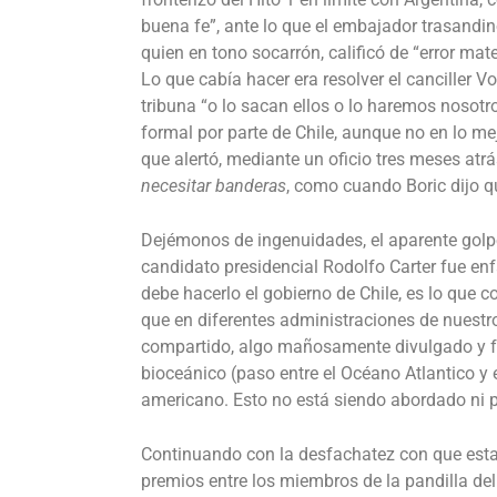
buena fe”, ante lo que el embajador trasandino
quien en tono socarrón, calificó de “error ma
Lo que cabía hacer era resolver el canciller V
tribuna “o lo sacan ellos o lo haremos nosot
formal por parte de Chile, aunque no en lo me
que alertó, mediante un oficio tres meses atr
necesitar banderas
, como cuando Boric dijo q
Dejémonos de ingenuidades, el aparente golpe 
candidato presidencial Rodolfo Carter fue enf
debe hacerlo el gobierno de Chile, es lo que 
que en diferentes administraciones de nuestr
compartido, algo mañosamente divulgado y fa
bioceánico (paso entre el Océano Atlantico y 
americano. Esto no está siendo abordado ni p
Continuando con la desfachatez con que esta
premios entre los miembros de la pandilla del