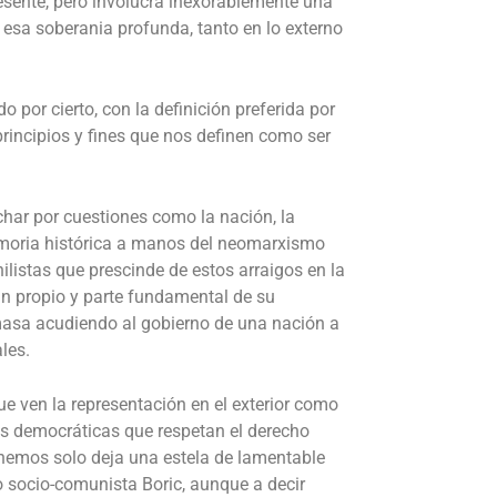
presente, pero involucra inexorablemente una
o esa soberania profunda, tanto en lo externo
por cierto, con la definición preferida por
 principios y fines que nos definen como ser
char por cuestiones como la nación, la
 memoria histórica a manos del neomarxismo
ilistas que prescinde de estos arraigos en la
ban propio y parte fundamental de su
 masa acudiendo al gobierno de una nación a
les.
ue ven la representación en el exterior como
nes democráticas que respetan el derecho
tenemos solo deja una estela de lamentable
o socio-comunista Boric, aunque a decir