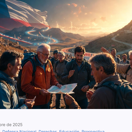
bre de 2025
,
Defensa Nacional
,
Derechas
,
Educación
,
Prospectiva