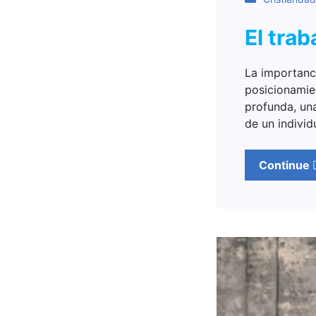
El tra
La importanci
posicionamien
profunda, un
de un indivi
Continue