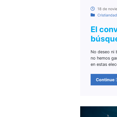
18 de novi
Cristiandad
El con
búsque
No deseo ni b
no hemos gan
en estas ele
Continue