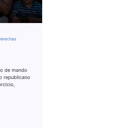
erechas
bio de mando
to republicano
rcicio,