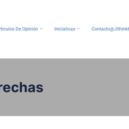
rtículos De Opinión
Iniciativas
Contacto@jlthink
rechas